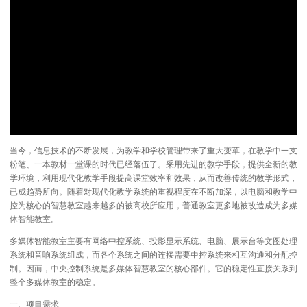
当今，信息技术的不断发展，为教学和学校管理带来了重大变革，在教学中一支
粉笔、一本教材一堂课的时代已经落伍了。采用先进的教学手段，提供全新的教
学环境，利用现代化教学手段提高课堂效率和效果，从而改善传统的教学形式，
已成趋势所向。随着对现代化教学系统的重视程度在不断加深，以电脑和教学中
控为核心的智慧教室越来越多的被高校所应用，普通教室更多地被改造成为多媒
体智能教室。
多媒体智能教室主要有网络中控系统、投影显示系统、电脑、展示台等文图处理
系统和音响系统组成，而各个系统之间的连接需要中控系统来相互沟通和分配控
制。因而，中央控制系统是多媒体智慧教室的核心部件。它的稳定性直接关系到
整个多媒体教室的稳定。
一、项目需求