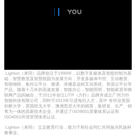
Lighton（来同）品牌创立于1999年，以数字多媒体及智能控制为基
础，智慧教室及智慧校园为发展方向，开发多媒体中控、互动教室、
智能物联、集控云平台、微课、录播及远程互动系统、资源云平台等
产品。随着十几年的高速发展，智能办公，智能照明，智能家居等物
联网产品的融合，于2011年创立LITP（力扑）品牌并成立广州力扑
智能科技有限公司，同时于2013年引进海归人才，其中 有毕业英国
剑桥大学，英国班戈大学，澳洲悉尼大学的精英，集研发、生产、销
售为一体的高新技术企业。并通过了ISO9001质量体系认证和
ISO4001环境管理体系认证。
Lighton（来同） 立足教育行业，致力于和社会同仁共同振兴民族科
教事业。