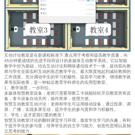
互动讨论教室是在新课程标准下,重点用于考察和提高教学质量，向
45分钟要成绩的先进手段而设计的多媒体互动教学系统。它以智能
教学中控为基础，结合互动讨论和网络通信技术于一体，提供双向教
师与学生全面实时互动的形态教学平台。最大限度地起到减轻教师的
工作强度、充分调动学生的学习积极性、提高学习效率、增强教学效
果等实际效果，是一种贴近教育学科师生的实用型教室。
1、教学场景，一步到位。
多媒体智慧教室设备：老师只需要用教工卡就能轻松开启教室所有设
备，拿卡设备自动关闭，操作简单，使用方便。
智慧互动教室互动讨论：老师和学生可运用移动设备，通过投屏、调
屏、广播，实现多屏互动，提升学生的参与度和学习积极性。
2、学生：这才是我们要的教室！
智慧互动教室讨论的翻转课堂学习环境，激发学生学习的兴趣，有利
于提升学生的参与度，培养学生的自主学习能力、创造性思维以及独
立思考的能力。