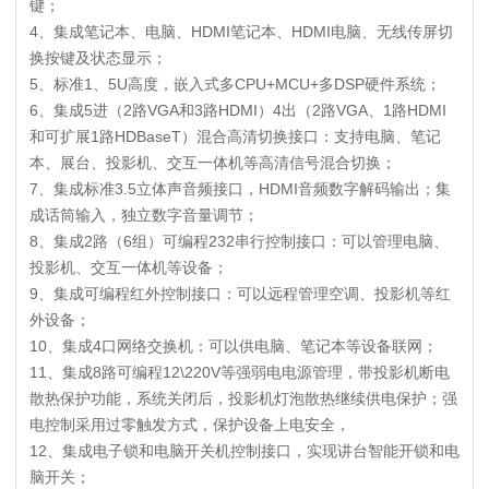
键；
4、集成笔记本、电脑、HDMI笔记本、HDMI电脑、无线传屏切
换按键及状态显示；
5、标准1、5U高度，嵌入式多CPU+MCU+多DSP硬件系统；
6、集成5进（2路VGA和3路HDMI）4出（2路VGA、1路HDMI
和可扩展1路HDBaseT）混合高清切换接口：支持电脑、笔记
本、展台、投影机、交互一体机等高清信号混合切换；
7、集成标准3.5立体声音频接口，HDMI音频数字解码输出；集
成话筒输入，独立数字音量调节；
8、集成2路（6组）可编程232串行控制接口：可以管理电脑、
投影机、交互一体机等设备；
9、集成可编程红外控制接口：可以远程管理空调、投影机等红
外设备；
10、集成4口网络交换机：可以供电脑、笔记本等设备联网；
11、集成8路可编程12\220V等强弱电电源管理，带投影机断电
散热保护功能，系统关闭后，投影机灯泡散热继续供电保护；强
电控制采用过零触发方式，保护设备上电安全，
12、集成电子锁和电脑开关机控制接口，实现讲台智能开锁和电
脑开关；